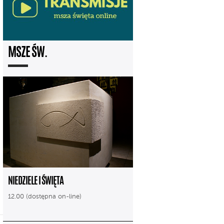
MSZE ŚW.
NIEDZIELE I ŚWIĘTA
12.00 (dostępna on-line)