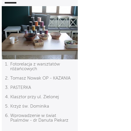
Fotorelacja z warsztatów
różańcowych
Tomasz Nowak OP - KAZANIA
PASTERKA
Klasztor przy ul. Zielonej
Krzyż św. Dominika
Wprowadzenie w świat
Psalmów - dr Danuta Piekarz