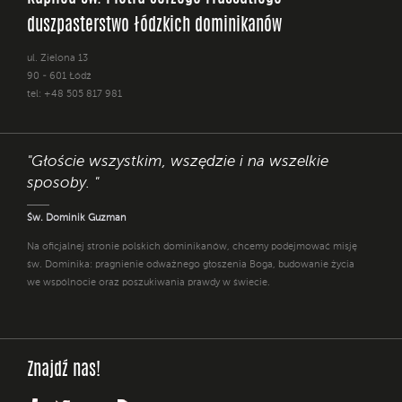
duszpasterstwo łódzkich dominikanów
ul. Zielona 13
90 - 601 Łódź
tel: +48 505 817 981
"Głoście wszystkim, wszędzie i na wszelkie
sposoby. "
Św. Dominik Guzman
Na oficjalnej stronie polskich dominikanów, chcemy podejmować misję
św. Dominika: pragnienie odważnego głoszenia Boga, budowanie życia
we wspólnocie oraz poszukiwania prawdy w świecie.
Znajdź nas!