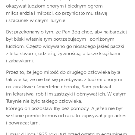
okazywał ludziom chorym i biednym ogrom
miłosierdzia i miłości, co przyniosło mu sławę
i szacunek w całym Turynie.
Był przekonany o tym, że Pan Bóg chce, aby najbardziej
był bliski właśnie tym potrzebującym i poniżonym
ludziom. Często widywano go niosącego jakieś paczki
z lekarstwami, odzieżą, żywnością, a także książkami
i zabawkami.
Przez to, że jego miłość do drugiego człowieka była
tak wielka, że nie bał się przebywać z ludźmi chorymi
na zaraźliwe i śmiertelne choroby, Sam podawał
im lekarstwa, robił im zastrzyki i obmywał ich. W całym
Turynie nie było takiego człowieka,
którego on pozostawiłby bez pomocy. A jeżeli nie był
w stanie pomóc komuś od razu to zapisywał jego adres
i powracał tam.
Umarł 4 lipca 1925 roku tuż przed ostatnim egzaminem