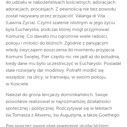
do udziału w nabożeństwach kościelnych, adoracjach
adoracjach, procesjach. Z pewnością nie bez powodu
został nazywany przez przyjaciół: Valanga di Vita
(Lawina Życia). Czymś szalenie istotnym w jego życiu
była Eucharystia, podczas której mógł przyjmować
Komunię. Co dawało mu ogromnie wiele radości,
pokoju i miłości do bliźnich. Zgodnie z panującym
wtedy zwyczajem poszczenia do momentu przyjęcia
Komunii Świętej, Pier często nic nie jadł aż do południa,
kiedy dane mu było uczestniczyć w Eucharystii. Posiadał
stale rozwijany dar modlitwy. Potrafił modlić się
wszędzie: na ulicy, w tramwaju, w swoim pokoju,
w Kościele.
Należał do grona tercjarzy dominikańskich. Swoje
powołanie realizował w najrozmaitszej działalności
społecznej i politycznej. Rozczytywał się w tekstach
św.Tomasza z Akwenu, św.Augustyna, a także Goethego.
Pier poprzez swoje silne pragnienie służby bliźnim