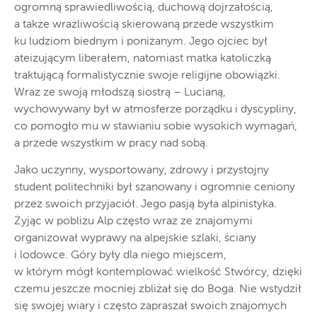
ogromną sprawiedliwością, duchową dojrzałością,
a także wrażliwością skierowaną przede wszystkim
ku ludziom biednym i poniżanym. Jego ojciec był
ateizującym liberałem, natomiast matka katoliczką
traktującą formalistycznie swoje religijne obowiązki.
Wraz ze swoją młodszą siostrą – Lucianą,
wychowywany był w atmosferze porządku i dyscypliny,
co pomogło mu w stawianiu sobie wysokich wymagań,
a przede wszystkim w pracy nad sobą.
Jako uczynny, wysportowany, zdrowy i przystojny
student politechniki był szanowany i ogromnie ceniony
przez swoich przyjaciół. Jego pasją była alpinistyka.
Żyjąc w pobliżu Alp często wraz ze znajomymi
organizował wyprawy na alpejskie szlaki, ściany
i lodowce. Góry były dla niego miejscem,
w którym mógł kontemplować wielkość Stwórcy, dzięki
czemu jeszcze mocniej zbliżał się do Boga. Nie wstydził
się swojej wiary i często zapraszał swoich znajomych