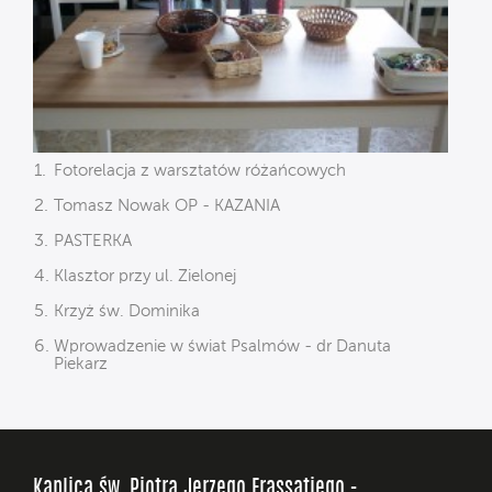
Fotorelacja z warsztatów różańcowych
Tomasz Nowak OP - KAZANIA
PASTERKA
Klasztor przy ul. Zielonej
Krzyż św. Dominika
Wprowadzenie w świat Psalmów - dr Danuta
Piekarz
Kaplica św. Piotra Jerzego Frassatiego -