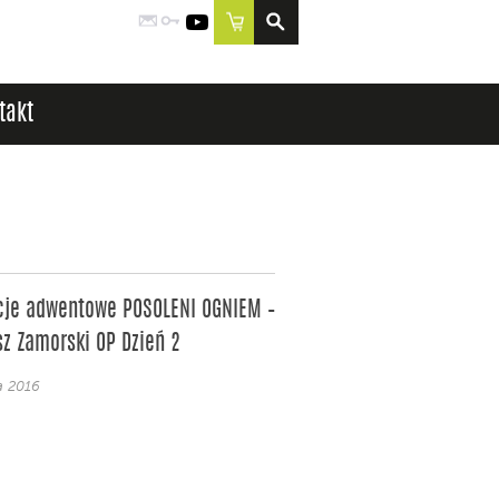
Poczta
Logowanie
YouTube
Sklep
takt
cje adwentowe POSOLENI OGNIEM –
z Zamorski OP Dzień 2
a 2016