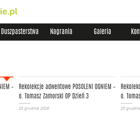
Duszpasterstwa
Nagrania
Galeria
Kon
NIEM –
Rekolekcje adwentowe POSOLENI OGNIEM –
Rekolek
o. Tomasz Zamorski OP Dzień 3
o. Tomas
25 grudnia 2016
25 grudni