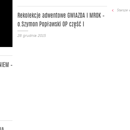
Starsze 
Rekolekcje adwentowe GWIAZDA I MROK –
o.Szymon Popławski OP część I
28 grudnia 2015
NIEM –