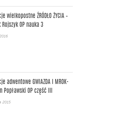
je wielkopostne ŹRÓDŁO ŻYCIA –
 Rojszyk OP nauka 3
2016
cje adwentowe GWIAZDA I MROK-
 Popławski OP część III
a 2015