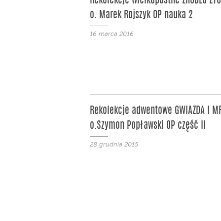
Rekolekcje wielkopostne ŹRÓDŁO ŻYC
o. Marek Rojszyk OP nauka 2
16 marca 2016
Rekolekcje adwentowe GWIAZDA I M
o.Szymon Popławski OP część II
28 grudnia 2015