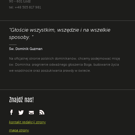
90 - 601 Łódź
tel: +48 505 817 981
"Głoście wszystkim, wszędzie i na wszelkie
sposoby. "
Św. Dominik Guzman
Na oficjalnej stronie polskich dominikanów, chcemy podejmować misję
św. Dominika: pragnienie odważnego głoszenia Boga, budowanie życia
we wspólnocie oraz poszukiwania prawdy w świecie.
Znajdź nas!
kontakt redakcji strony
mapa strony