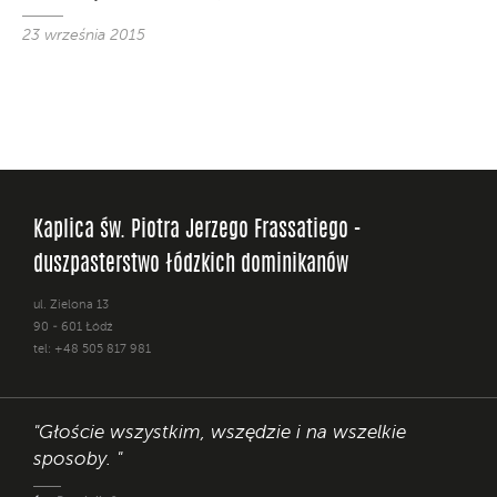
23 września 2015
Kaplica św. Piotra Jerzego Frassatiego -
duszpasterstwo łódzkich dominikanów
ul. Zielona 13
90 - 601 Łódź
tel: +48 505 817 981
"Głoście wszystkim, wszędzie i na wszelkie
sposoby. "