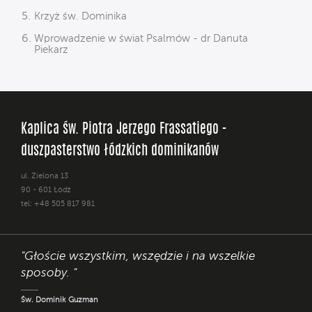
Krzyż św. Dominika
Wprowadzenie w świat Psalmów - dr Danuta
Piekarz
Kaplica św. Piotra Jerzego Frassatiego -
duszpasterstwo łódzkich dominikanów
ul. Zielona 13
90 - 601 Łódź
tel: +48 505 817 981
"Głoście wszystkim, wszędzie i na wszelkie
sposoby. "
Św. Dominik Guzman