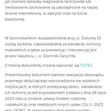
jak również sposoby reagowania na krzywdę lub
niestosowne zachowanie są udostępnione na naszej
stronie internetowej, w zakrystii oraz na furcie
klasztornej.
W dominikańskim duszpasterstwie przy ul. Zielonej 13
osobą zaufania, odpowiedzialną za standardy ochrony
małoletnich a także za prewencję i interwencję jest
przeor klasztoru – o. Dominik Zarychta.
Z treścią dokumentu można zapoznać się
TUTAJ
.
Prezentowany dokument stanowi realizację obowiązku
prawnego dotyczącego wprowadzenia we wszelkich
instytucjach, w których przebywają dzieci, standardów
ich ochrony przed krzywdzeniem [ustawa z dnia 28 lipca
2023 roku o zmianie ustawy Kodeks rodzinny
i opiekuńczy oraz niektórych innych ustaw (Dz.U. 2023
poz. 1606)]. W opracowaniu dokumentu wzięto