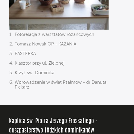
Fotorelacja z warsztatów różańcowych
Tomasz Nowak OP - KAZANIA
PASTERKA
Klasztor przy ul. Zielonej
Krzyż św. Dominika
Wprowadzenie w świat Psalmów - dr Danuta
Piekarz
Kaplica św. Piotra Jerzego Frassatiego -
duszpasterstwo łódzkich dominikanów