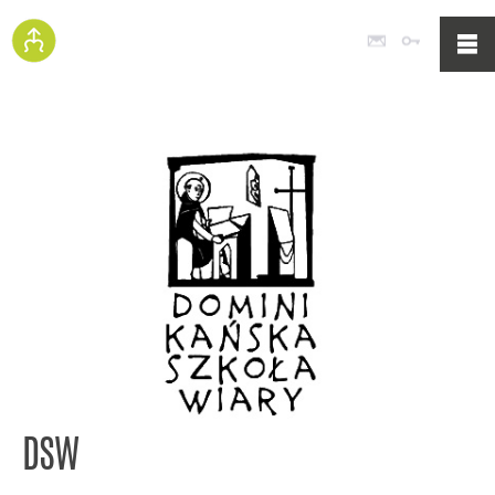
Poczta
Logowan
DSW