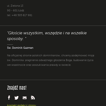
ul. Zielona 13
90 - 601 Łódź
tel: +48 505 817 981
"Głoście wszystkim, wszędzie i na wszelkie
sposoby. "
Św. Dominik Guzman
Na oficjalnej stronie polskich dominikanów, chcemy podejmować misję
św. Dominika: pragnienie odważnego głoszenia Boga, budowanie życia
we wspólnocie oraz poszukiwania prawdy w świecie.
Znajdź nas!
kontakt redakcji strony