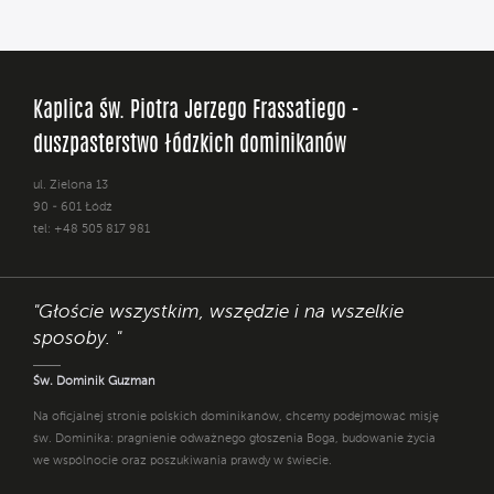
Kaplica św. Piotra Jerzego Frassatiego -
duszpasterstwo łódzkich dominikanów
ul. Zielona 13
90 - 601 Łódź
tel: +48 505 817 981
"Głoście wszystkim, wszędzie i na wszelkie
sposoby. "
Św. Dominik Guzman
Na oficjalnej stronie polskich dominikanów, chcemy podejmować misję
św. Dominika: pragnienie odważnego głoszenia Boga, budowanie życia
we wspólnocie oraz poszukiwania prawdy w świecie.