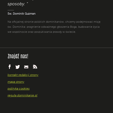
sposoby. "
Św. Dominik Guzman
Na oficjalnej stronie polskich dominikanów, chcemy podejmować misję
św. Dominika: pragnienie odważnego głoszenia Boga, budowanie życia
we wspólnocie oraz poszukiwania prawdy w świecie.
Znajdź nas!
kontakt redakcji strony
mapa strony
polityka cookies
reguła dominikanie.pl