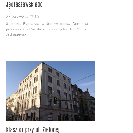
Jędraszewskiego
23 września 2015
8 sierpnia, Eucharystii w Uroczystość św. Dominika,
przewodniczył Arcybiskup diecezji łódzkiej Marek
Jędraszewski.
Klasztor przy ul. Zielonej