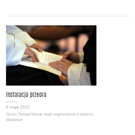
Instalacja przeora
6 maja 2015
Ojciec Tomasz Nowak objął urząd przeora w łódzkim
klasztorze.