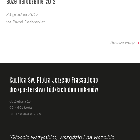
Boże narodzenie 2012
23 grudnia 2012
fot. Paweł Fiedorowicz
Nowsze wpisy
Kaplica św. Piotra Jerzego Frassatiego -
duszpasterstwo łódzkich dominikanów
ul. Zielona 13
90 - 601 Łódź
tel: +48 505 817 981
"Głoście wszystkim, wszędzie i na wszelkie