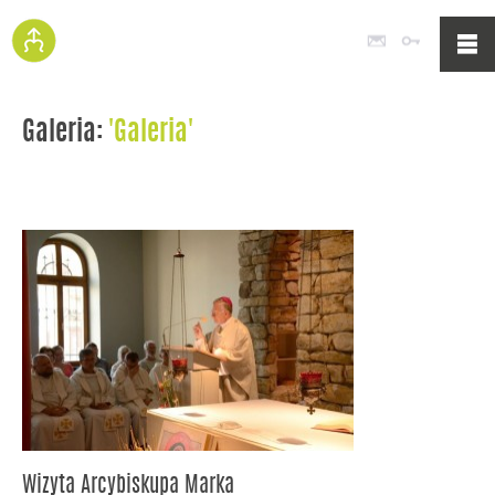
Poczta
Logowan
Galeria:
'Galeria'
Wizyta Arcybiskupa Marka