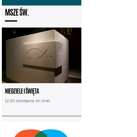
MSZE ŚW.
NIEDZIELE I ŚWIĘTA
12.00 (dostępna on-line)