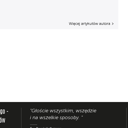
Więcej artykułów autora
"Głoście wszystkim, wszędzie
ego -
i na wszelkie sposoby. "
nów