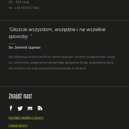
90 - 601 Łódź
tel: +48 505 817 981
"Głoście wszystkim, wszędzie i na wszelkie
sposoby. "
Św. Dominik Guzman
Na oficjalnej stronie polskich dominikanów, chcemy podejmować misję
św. Dominika: pragnienie odważnego głoszenia Boga, budowanie życia
we wspólnocie oraz poszukiwania prawdy w świecie.
Znajdź nas!
kontakt redakcji strony
mapa strony