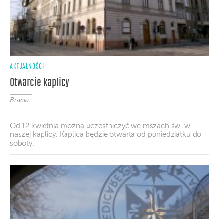
AKTUALNOŚCI
Otwarcie kaplicy
Bracia
Od 12 kwietnia można uczestniczyć we mszach św. w
naszej kaplicy. Kaplica będzie otwarta od poniedziałku do
soboty.