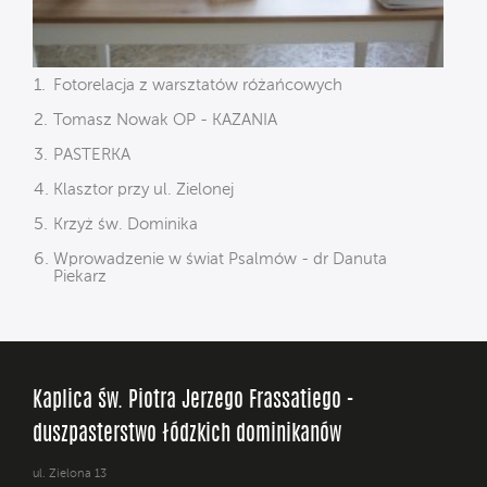
Fotorelacja z warsztatów różańcowych
Tomasz Nowak OP - KAZANIA
PASTERKA
Klasztor przy ul. Zielonej
Krzyż św. Dominika
Wprowadzenie w świat Psalmów - dr Danuta
Piekarz
Kaplica św. Piotra Jerzego Frassatiego -
duszpasterstwo łódzkich dominikanów
ul. Zielona 13