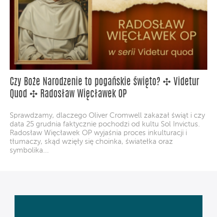
Czy Boże Narodzenie to pogańskie święto? ✣ Videtur
Quod ✣ Radosław Więcławek OP
Sprawdzamy, dlaczego Oliver Cromwell zakazał świąt i czy
data 25 grudnia faktycznie pochodzi od kultu Sol Invictus.
Radosław Więcławek OP wyjaśnia proces inkulturacji i
tłumaczy, skąd wzięły się choinka, światełka oraz
symbolika...