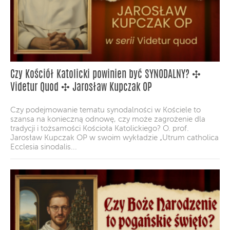
Czy Kościół Katolicki powinien być SYNODALNY? ✣
Videtur Quod ✣ Jarosław Kupczak OP
Czy podejmowanie tematu synodalności w Kościele to
szansa na konieczną odnowę, czy może zagrożenie dla
tradycji i tożsamości Kościoła Katolickiego? O. prof.
Jarosław Kupczak OP w swoim wykładzie „Utrum catholica
Ecclesia sinodalis...