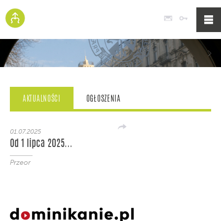
Poczta
Logowan
AKTUALNOŚCI
OGŁOSZENIA
01.07.2025
Od 1 lipca 2025…
Przeor