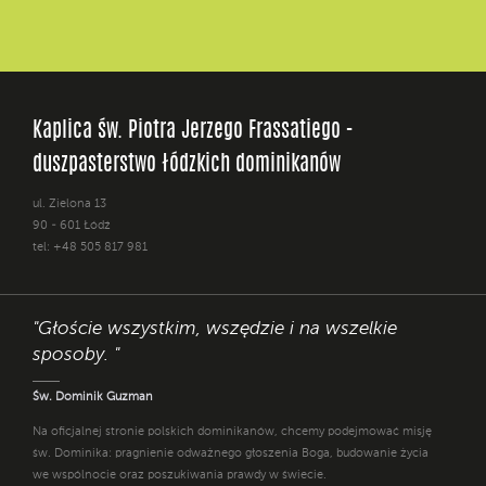
Kaplica św. Piotra Jerzego Frassatiego -
duszpasterstwo łódzkich dominikanów
ul. Zielona 13
90 - 601 Łódź
tel: +48 505 817 981
"Głoście wszystkim, wszędzie i na wszelkie
sposoby. "
Św. Dominik Guzman
Na oficjalnej stronie polskich dominikanów, chcemy podejmować misję
św. Dominika: pragnienie odważnego głoszenia Boga, budowanie życia
we wspólnocie oraz poszukiwania prawdy w świecie.