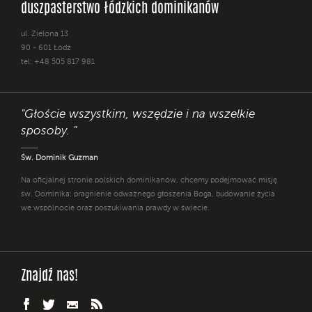
duszpasterstwo łódzkich dominikanów
ul. Zielona 13
90 - 601 Łódź
tel: +48 505 817 981
"Głoście wszystkim, wszędzie i na wszelkie
sposoby. "
Św. Dominik Guzman
Na oficjalnej stronie polskich dominikanów, chcemy podejmować misję
św. Dominika: pragnienie odważnego głoszenia Boga, budowanie życia
we wspólnocie oraz poszukiwania prawdy w świecie.
Znajdź nas!