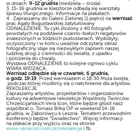
w dniach
9-12 grudnia
(niedziela – środa).
3. 15-16 grudnia w klasztorze odbędą się warsztaty
śpiewu liturgicznego. Informacje na plakatach.
4. Zapraszamy do Galerii Zielonej (1.piętro) na
wernisaż
prac Agaty Bogusławskiej zatytułowany
ODNALEZIENIE.
To cykl złożony z 40 fotografii
powstałych na podstawie czarno-białych negatywów
znalezionych w łódzkich pustostanach. Wydobyty,
oczyszczony i w końcu uważnie odczytany obraz
fotograficzny staje się niezwykłym zapisem naszej
ludzkiej drogi z ciemności do światła, z upadku
i poniżenia do chwały.
Wystawa ODNALEZIENIE to kolejne ogniwo cyklu
WIARA WIDZĄCA.
Wernisaż odbędzie się w czwartek, 6 grudnia,
o godz. 19:19
. Przed wernisażem o 18:30 Msza święta,
podczas której modlimy się o natchnienie dla artystów.
REKOLEKCJE
Zapraszamy artystów, projektantów i organizatorów
kultury na adwentowe rekolekcje Wspólnoty Twórców
Chrześcijańskich Vera Icon, które będzie głosił nasz
współbrat o. Tomasz Biłka OP w weekend 14-16
grudnia, w Zaborówcu k.Leszna. Tematem przewodnim
konferencji będzie “Świadectwo”. Więcej informacji
na plakacie przy wyjściu oraz na stronie
www.veraicon.com.pl/rekolekcje
i fb.