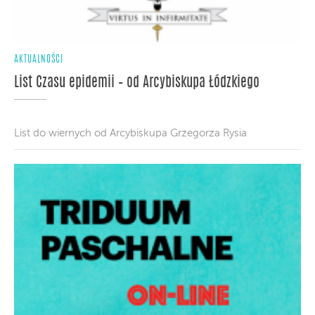
AKTUALNOŚCI
List Czasu epidemii – od Arcybiskupa Łódzkiego
List do wiernych od Arcybiskupa Grzegorza Rysia