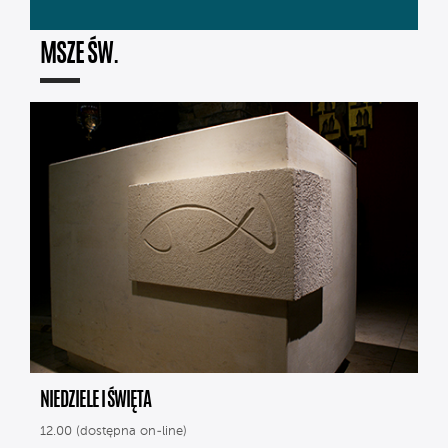
MSZE ŚW.
NIEDZIELE I ŚWIĘTA
12.00 (dostępna on-line)