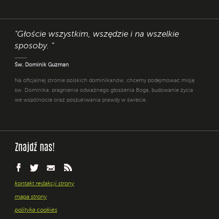
"Głoście wszystkim, wszędzie i na wszelkie
sposoby. "
Św. Dominik Guzman
Na oficjalnej stronie polskich dominikanów, chcemy podejmować misję
św. Dominika: pragnienie odważnego głoszenia Boga, budowanie życia
we wspólnocie oraz poszukiwania prawdy w świecie.
Znajdź nas!
kontakt redakcji strony
mapa strony
polityka cookies