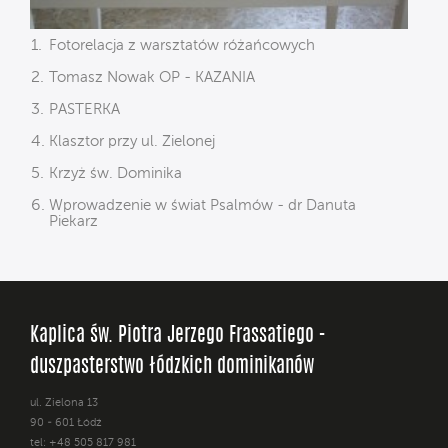
Fotorelacja z warsztatów różańcowych
Tomasz Nowak OP - KAZANIA
PASTERKA
Klasztor przy ul. Zielonej
Krzyż św. Dominika
Wprowadzenie w świat Psalmów - dr Danuta
Piekarz
Kaplica św. Piotra Jerzego Frassatiego -
duszpasterstwo łódzkich dominikanów
ul. Zielona 13
90 - 601 Łódź
tel: +48 505 817 981