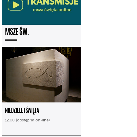
MSZE ŚW.
NIEDZIELE I ŚWIĘTA
12.00 (dostępna on-line)