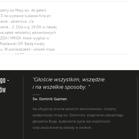
szamy po Mszy św. do galerii
13 na wystawę Łukasza Kina pt:
anie…obietnica…i/a
anie… 2. Dziś o g. 19.00 w naszej
początek rekolekcji adwentowych
ZDA I MROK, które wygłosi o.
Popławski OP. Będą trwały
u. W poniedziałek i wtorek msza
zaniem o 18.30, a po niej
cja. Zapraszamy. 3. W tym
 spowiadamy do środy o zwykłej
 Wigilę i Święta nie spowiadamy. 4.
ę zapraszamy na Liturgię […]
"Głoście wszystkim, wszędzie
ego -
i na wszelkie sposoby. "
nów
Św. Dominik Guzman
Na oficjalnej stronie polskich dominikanów, chcemy
podejmować misję św. Dominika: pragnienie odważnego
głoszenia Boga, budowanie życia we wspólnocie
oraz poszukiwania prawdy w świecie.