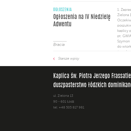
OGŁOSZENIA
1. Zapra
Zielona 
Ogłoszenia na IV Niedzielę
Oczekiw
Adwentu
poszukiw
kaplicy 
pt: GWIA
Szymon 
Bracia
do wtork
św. z ka
konferen
Starsze wpisy
tygodniu
porze. W
W Wigili
Kaplica św. Piotra Jerzego Frassati
duszpasterstwo łódzkich dominika
ul. Zielona 13
90 - 601 Łódź
tel: +48 505 817 981