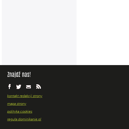
Znajdź nas!
kontakt redakcji strony
mapa strony
polityka cookies
reguła dominikanie.pl