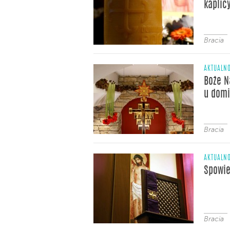
kaplic
Bracia
AKTUALNO
Boże N
u dom
Bracia
AKTUALNO
Spowie
Bracia