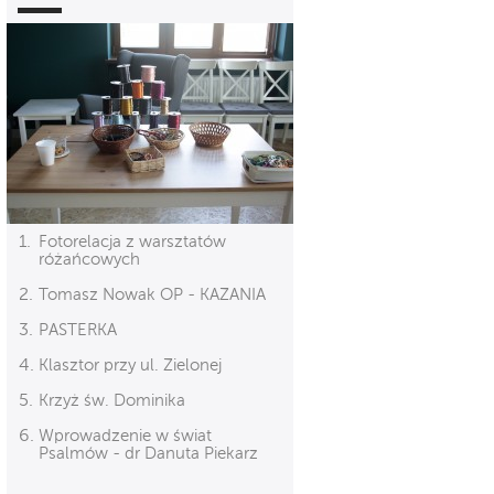
Fotorelacja z warsztatów
różańcowych
Tomasz Nowak OP - KAZANIA
PASTERKA
Klasztor przy ul. Zielonej
Krzyż św. Dominika
Wprowadzenie w świat
Psalmów - dr Danuta Piekarz