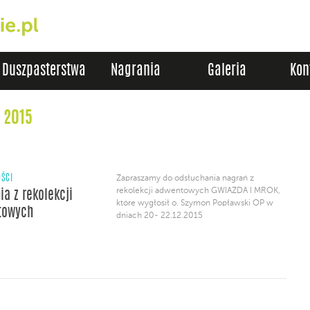
Duszpasterstwa
Nagrania
Galeria
Kon
 2015
ŚCI
Zapraszamy do odsłuchania nagrań z
rekolekcji adwentowych GWIAZDA I MROK,
ia z rekolekcji
które wygłosił o. Szymon Popławski OP w
towych
dniach 20- 22.12.2015