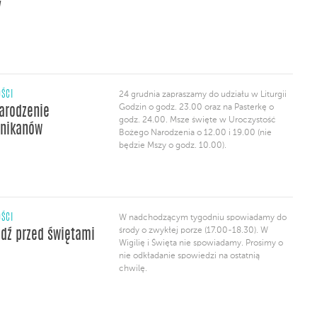
y
ŚCI
24 grudnia zapraszamy do udziału w Liturgii
Godzin o godz. 23.00 oraz na Pasterkę o
arodzenie
godz. 24.00. Msze święte w Uroczystość
inikanów
Bożego Narodzenia o 12.00 i 19.00 (nie
będzie Mszy o godz. 10.00).
ŚCI
W nadchodzącym tygodniu spowiadamy do
środy o zwykłej porze (17.00-18.30). W
dź przed świętami
Wigilię i Święta nie spowiadamy. Prosimy o
nie odkładanie spowiedzi na ostatnią
chwilę.