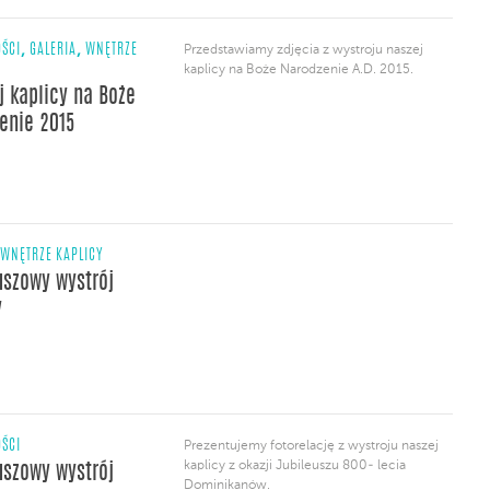
,
,
ŚCI
GALERIA
WNĘTRZE
Przedstawiamy zdjęcia z wystroju naszej
kaplicy na Boże Narodzenie A.D. 2015.
j kaplicy na Boże
enie 2015
WNĘTRZE KAPLICY
uszowy wystrój
y
ŚCI
Prezentujemy fotorelację z wystroju naszej
kaplicy z okazji Jubileuszu 800- lecia
uszowy wystrój
Dominikanów.