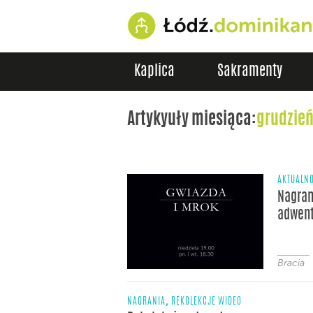
Kaplica
Sakramenty
Artykyuły miesiąca:
grudzień
AKTUALNO
Nagran
adwen
Bracia
,
NAGRANIA
REKOLEKCJE WIDEO