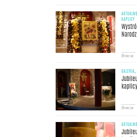
AKTUALNO
KAPLICY
Wystró
Narodz
Bracia
,
GALERIA
Jubile
kaplic
Bracia
AKTUALNO
Jubile