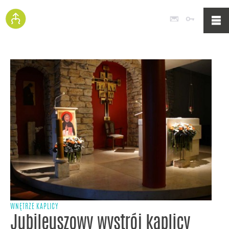
Poczta
Logowan
WNĘTRZE KAPLICY
Jubileuszowy wystrój kaplicy