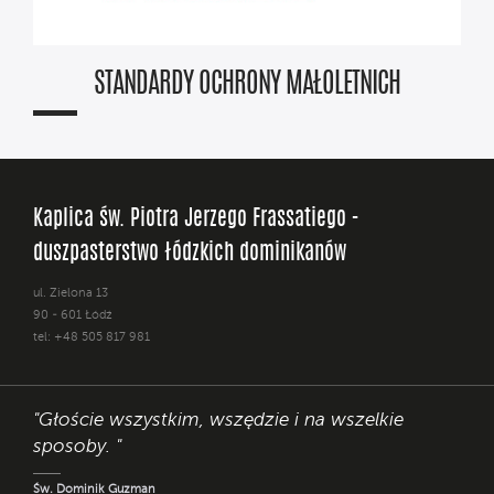
STANDARDY OCHRONY MAŁOLETNICH
Kaplica św. Piotra Jerzego Frassatiego -
duszpasterstwo łódzkich dominikanów
ul. Zielona 13
90 - 601 Łódź
tel: +48 505 817 981
"Głoście wszystkim, wszędzie i na wszelkie
sposoby. "
Św. Dominik Guzman