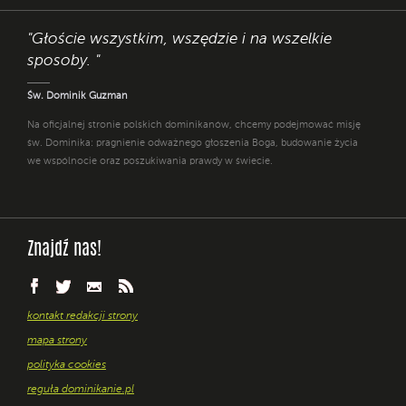
"Głoście wszystkim, wszędzie i na wszelkie
sposoby. "
Św. Dominik Guzman
Na oficjalnej stronie polskich dominikanów, chcemy podejmować misję
św. Dominika: pragnienie odważnego głoszenia Boga, budowanie życia
we wspólnocie oraz poszukiwania prawdy w świecie.
Znajdź nas!
kontakt redakcji strony
mapa strony
polityka cookies
reguła dominikanie.pl