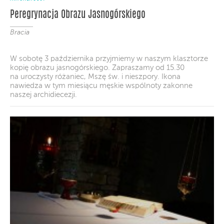
Peregrynacja Obrazu Jasnogórskiego
Bracia
W sobotę 3 października przyjmiemy w naszym klasztorze
kopię obrazu jasnogórskiego. Zapraszamy od 15.30
na uroczysty różaniec, Mszę św. i nieszpory. Ikona
nawiedza w tym miesiącu męskie wspólnoty zakonne
naszej archidiecezji.