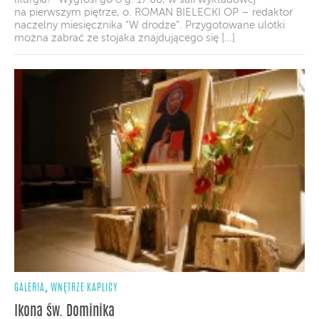
na pierwszym piętrze, o. ROMAN BIELECKI OP – redaktor
naczelny miesięcznika “W drodze”. Przygotowane ulotki
można zabrać ze stojaka znajdującego się […]
,
GALERIA
WNĘTRZE KAPLICY
Ikona św. Dominika