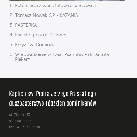
Fotorelacja z warsztatów różańcowych
Tomasz Nowak OP - KAZANIA
PASTERKA
Klasztor przy ul. Zielonej
Krzyż św. Dominika
Wprowadzenie w świat Psalmów - dr Danuta
Piekarz
Kaplica św. Piotra Jerzego Frassatiego -
duszpasterstwo łódzkich dominikanów
ul. Zielona 13
90 - 601 Łódź
tel: +48 505 817 981