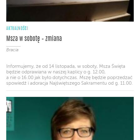
AKTUALNOŚCI
Msza w sobotę – zmiana
Bracia
Informujemy, że od 14 listopada, w soboty, Msza Święta
będzie odprawiana w naszej kaplicy o g. 12.00,
a nie o 16.00 jak było dotychczas. Mszę będzie poprzedzać
spowiedź i adoracja Najświętszego Sakramentu od g. 11.00.