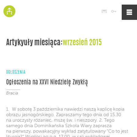
Poczta
Logowan
Artykyuły miesiąca:
wrzesień 2015
OGŁOSZENIA
Ogłoszenia na XXVI Niedzielę Zwykłą
Bracia
1. W sobotę 3 października nawiedzi naszą kaplicę kopia
obrazu jasnogórskiego. Zapraszamy tego dnia od 15.30
na uroczysty różaniec, mszę św. i nieszpory. 2. Tego
samego dnia Dominikańska Szkoła Wiary zaprasza
na pierwszy, powakacyjny wykład zatytułowany “Co to jest
liturgia?” Wygłosi go o g. 17.00, w sali wykładowej