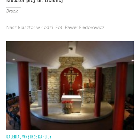
Klasztor przy ul. Zielonej
Bracia
Nasz klasztor w Łodzi. Fot. Paweł Fiedorowicz
,
GALERIA
WNĘTRZE KAPLICY