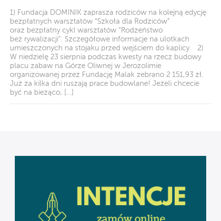
1) Fundacja DOMINIK zaprasza rodziców na kolejną edycję
bezpłatnych warsztatów “Szkoła dla Rodziców”
oraz bezpłatny cykl warsztatów “Rodzeństwo
bez rywalizacji”. Szczegółowe informacje na ulotkach
umieszczonych na stojaku przed wejściem do kaplicy. 2)
W niedzielę 23 sierpnia podczas kwesty na rzecz budowy
placu zabaw na Górze Oliwnej w Jerozolimie
organizowanej przez Fundację Malak zebrano 2 151,93 zł.
Już za kilka dni ruszają prace budowlane! Jeżeli chcecie
być na bieżąco, […]