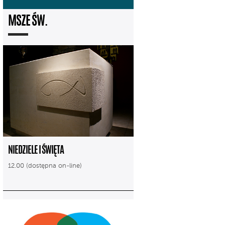
MSZE ŚW.
NIEDZIELE I ŚWIĘTA
12.00 (dostępna on-line)