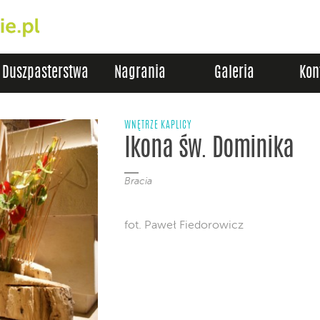
Duszpasterstwa
Nagrania
Galeria
Kon
WNĘTRZE KAPLICY
Ikona św. Dominika
Bracia
fot. Paweł Fiedorowicz