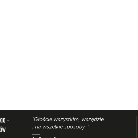
"Głoście wszystkim, wszędzie
ego -
i na wszelkie sposoby. "
nów