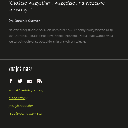
"Głoście wszystkim, wszędzie i na wszelkie
sposoby. "
Św. Dominik Guzman
Na oficjalnej stronie polskich dominikanów, chcemy podejmować misję
św. Dominika: pragnienie odważnego głoszenia Boga, budowanie życia
we wspólnocie oraz poszukiwania prawdy w świecie.
Znajdź nas!
kontakt redakcji strony
mapa strony
polityka cookies
reguła dominikanie.pl