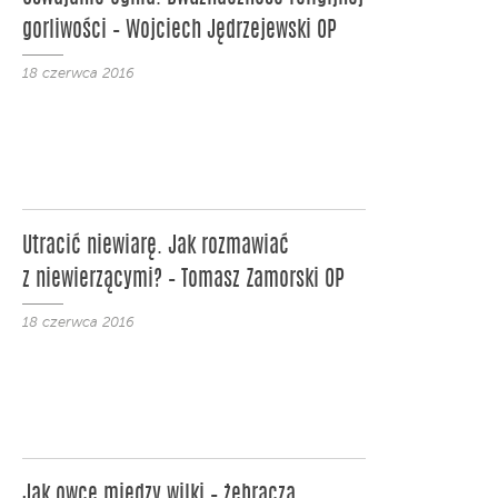
gorliwości – Wojciech Jędrzejewski OP
18 czerwca 2016
Utracić niewiarę. Jak rozmawiać
z niewierzącymi? – Tomasz Zamorski OP
18 czerwca 2016
Jak owce między wilki – żebracza