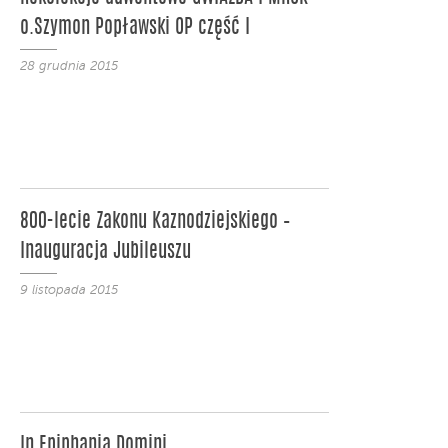
o.Szymon Popławski OP część I
28 grudnia 2015
800-lecie Zakonu Kaznodziejskiego –
Inauguracja Jubileuszu
9 listopada 2015
In Epiphania Domini