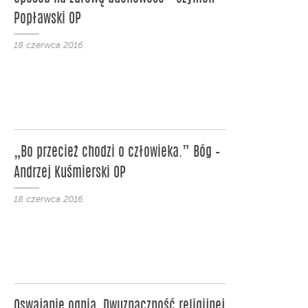
Popławski OP
18 czerwca 2016
„Bo przecież chodzi o człowieka.” Bóg –
Andrzej Kuśmierski OP
18 czerwca 2016
Oswajanie ognia. Dwuznaczność religijnej