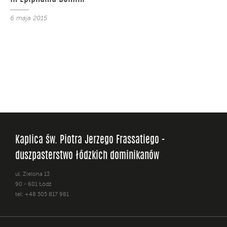
6 maja 2015
Kaplica św. Piotra Jerzego Frassatiego -
duszpasterstwo łódzkich dominikanów
ul. Zielona 13
90 - 601 Łódź
tel: +48 505 817 981