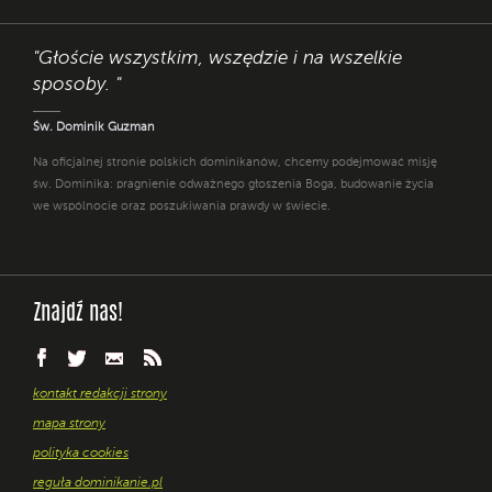
"Głoście wszystkim, wszędzie i na wszelkie
sposoby. "
Św. Dominik Guzman
Na oficjalnej stronie polskich dominikanów, chcemy podejmować misję
św. Dominika: pragnienie odważnego głoszenia Boga, budowanie życia
we wspólnocie oraz poszukiwania prawdy w świecie.
Znajdź nas!
kontakt redakcji strony
mapa strony
polityka cookies
reguła dominikanie.pl