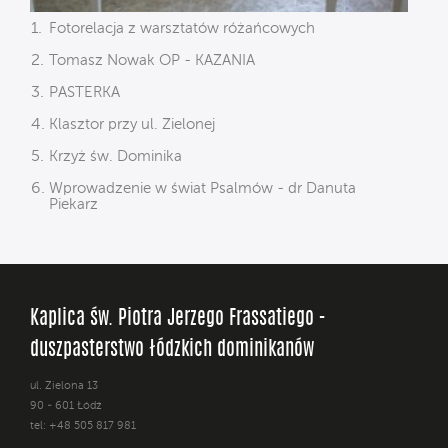
Fotorelacja z warsztatów różańcowych
Tomasz Nowak OP - KAZANIA
PASTERKA
Klasztor przy ul. Zielonej
Krzyż św. Dominika
Wprowadzenie w świat Psalmów - dr Danuta
Piekarz
Kaplica św. Piotra Jerzego Frassatiego -
duszpasterstwo łódzkich dominikanów
ul. Zielona 13
90 - 601 Łódź
tel: +48 505 817 981