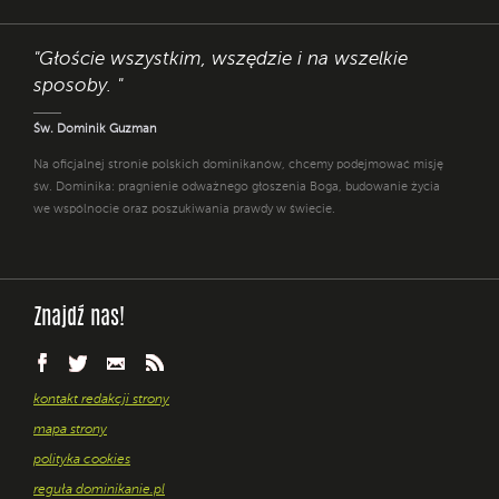
"Głoście wszystkim, wszędzie i na wszelkie
sposoby. "
Św. Dominik Guzman
Na oficjalnej stronie polskich dominikanów, chcemy podejmować misję
św. Dominika: pragnienie odważnego głoszenia Boga, budowanie życia
we wspólnocie oraz poszukiwania prawdy w świecie.
Znajdź nas!
kontakt redakcji strony
mapa strony
polityka cookies
reguła dominikanie.pl