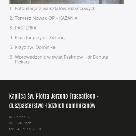
Fotorelacja z warsztatów różańcowych
Tomasz Nowak OP - KAZANIA
PASTERKA
Klasztor przy ul. Zielonej
Krzyż św. Dominika
Wprowadzenie w świat Psalmów - dr Danuta
Piekarz
Kaplica św. Piotra Jerzego Frassatiego -
duszpasterstwo łódzkich dominikanów
ul. Zielona 13
90 - 601 Łódź
tel: +48 505 817 981