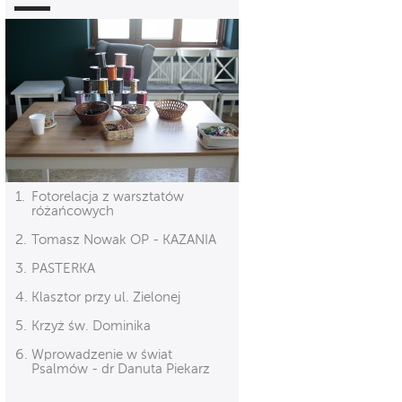
Fotorelacja z warsztatów
różańcowych
Tomasz Nowak OP - KAZANIA
PASTERKA
Klasztor przy ul. Zielonej
Krzyż św. Dominika
Wprowadzenie w świat
Psalmów - dr Danuta Piekarz