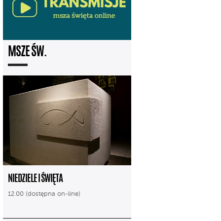
MSZE ŚW.
NIEDZIELE I ŚWIĘTA
12.00 (dostępna on-line)