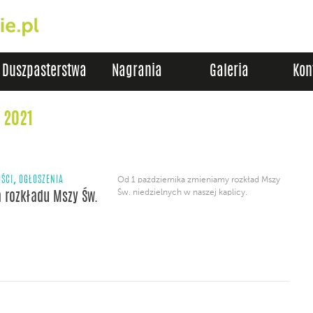
Duszpasterstwa
Nagrania
Galeria
Kon
 2021
,
ŚCI
OGŁOSZENIA
Od 1 października zmieniamy rozkład Mszy
Św. niedzielnych w naszej kaplicy.
 rozkładu Mszy Św.