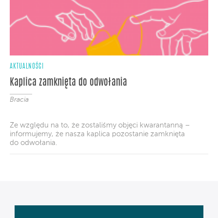
AKTUALNOŚCI
Kaplica zamknięta do odwołania
Bracia
Ze względu na to, że zostaliśmy objęci kwarantanną –
informujemy, że nasza kaplica pozostanie zamknięta
do odwołania.