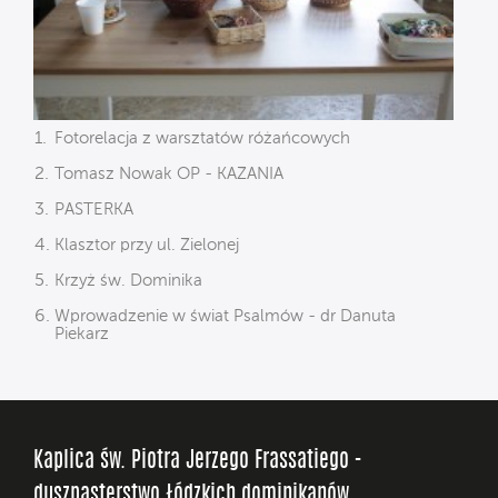
Fotorelacja z warsztatów różańcowych
Tomasz Nowak OP - KAZANIA
PASTERKA
Klasztor przy ul. Zielonej
Krzyż św. Dominika
Wprowadzenie w świat Psalmów - dr Danuta
Piekarz
Kaplica św. Piotra Jerzego Frassatiego -
duszpasterstwo łódzkich dominikanów