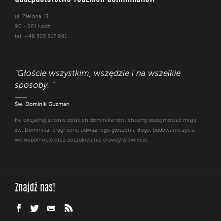
ul. Zielona 13
90 - 601 Łódź
tel: +48 505 817 981
"Głoście wszystkim, wszędzie i na wszelkie
sposoby. "
Św. Dominik Guzman
Na oficjalnej stronie polskich dominikanów, chcemy podejmować misję
św. Dominika: pragnienie odważnego głoszenia Boga, budowanie życia
we wspólnocie oraz poszukiwania prawdy w świecie.
Znajdź nas!