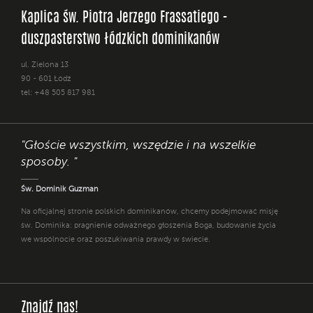
Kaplica św. Piotra Jerzego Frassatiego -
duszpasterstwo łódzkich dominikanów
ul. Zielona 13
90 - 601 Łódź
tel: +48 505 817 981
"Głoście wszystkim, wszędzie i na wszelkie
sposoby. "
Św. Dominik Guzman
Na oficjalnej stronie polskich dominikanów, chcemy podejmować misję
św. Dominika: pragnienie odważnego głoszenia Boga, budowanie życia
we wspólnocie oraz poszukiwania prawdy w świecie.
Znajdź nas!