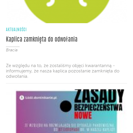
AKTUALNOŚCI
Kaplica zamknięta do odwołania
Bracia
Ze względu na to, że zostaliśmy objęci kwarantanną -
informujemy, że nasza kaplica pozostanie zamknięta do
odwołania.