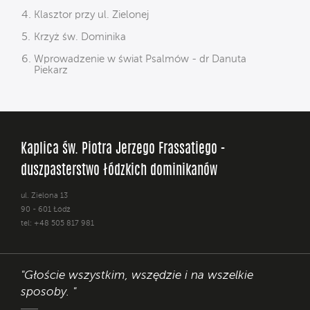
Klasztor przy ul. Zielonej
Krzyż św. Dominika
Wprowadzenie w świat Psalmów - dr Danuta
Piekarz
Kaplica św. Piotra Jerzego Frassatiego -
duszpasterstwo łódzkich dominikanów
ul. Zielona 13
90 - 601 Łódź
tel: +48 505 817 981
"Głoście wszystkim, wszędzie i na wszelkie
sposoby. "