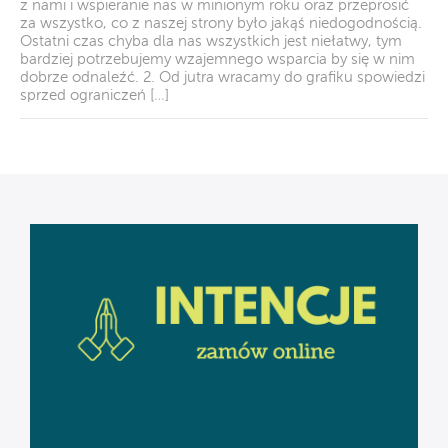
z nami i wspieranie nas w minionym roku oraz przeprosić
za wszystko, co z naszej strony było jakąś niedogodnością.
Ostatni czas chyba dla nas wszystkich jest niełatwy, tym
bardziej potrzebujemy wzajemnego wsparcia by się w nim
dobrze odnaleźć. 2. Od jutra wracamy do grafiku spowiedzi
sprzed ograniczeń […]