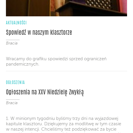
AKTUALNOŚCI
Spowiedź w naszym klasztorze
Bracia
Wracamy do grafiku spowiedzi sprzed ograniczeń
pandemicznych.
OGŁOSZENIA
Ogłoszenia na XXV Niedzielę Zwykłą
Bracia
1. W minionym tygodniu byliśmy trzy dni na wyjazdowej
kapitule klasztoru. Dziękujemy za modlitwę w tym czasie
w naszej intencji. Chcieliśmy też podziękować za bycie