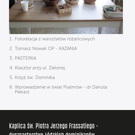
Fotorelacja z warsztatów różańcowych
Tomasz Nowak OP - KAZANIA
PASTERKA
Klasztor przy ul. Zielonej
Krzyż św. Dominika
Wprowadzenie w świat Psalmów - dr Danuta
Piekarz
Kaplica św. Piotra Jerzego Frassatiego -