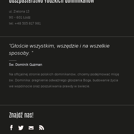
duszpasterstwo łódzkich dominikanów
ul. Zielona 13
90 - 601 Łódź
tel: +48 505 817 981
"Głoście wszystkim, wszędzie i na wszelkie
sposoby. "
Św. Dominik Guzman
Na oficjalnej stronie polskich dominikanów, chcemy podejmować misję
św. Dominika: pragnienie odważnego głoszenia Boga, budowanie życia
we wspólnocie oraz poszukiwania prawdy w świecie.
Znajdź nas!