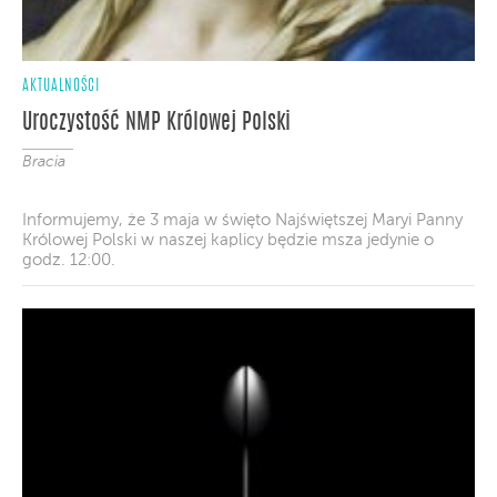
AKTUALNOŚCI
Uroczystość NMP Królowej Polski
Bracia
Informujemy, że 3 maja w święto Najświętszej Maryi Panny
Królowej Polski w naszej kaplicy będzie msza jedynie o
godz. 12:00.