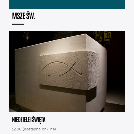
MSZE ŚW.
NIEDZIELE I ŚWIĘTA
12.00 (dostępna on-line)