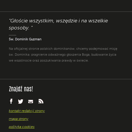
"Głoście wszystkim, wszędzie i na wszelkie
sposoby. "
Św. Dominik Guzman
Na oficjalnej stronie polskich dominikanów, chcemy podejmować misję
św. Dominika: pragnienie odważnego głoszenia Boga, budowanie życia
we wspólnocie oraz poszukiwania prawdy w świecie.
Znajdź nas!
kontakt redakcji strony
mapa strony
polityka cookies