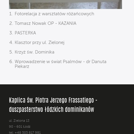
Fotorelacja z warsztatów różańcowych
Tomasz Nowak OP - KAZANIA
PASTERKA
Klasztor przy ul. Zielonej
Krzyż św. Dominika
Wprowadzenie w świat Psalmów - dr Danuta
Piekarz
Kaplica św. Piotra Jerzego Frassatiego -
duszpasterstwo łódzkich dominikanów
ul. Zielona 13
90 - 601 Łódź
tel: +48 505 817 981