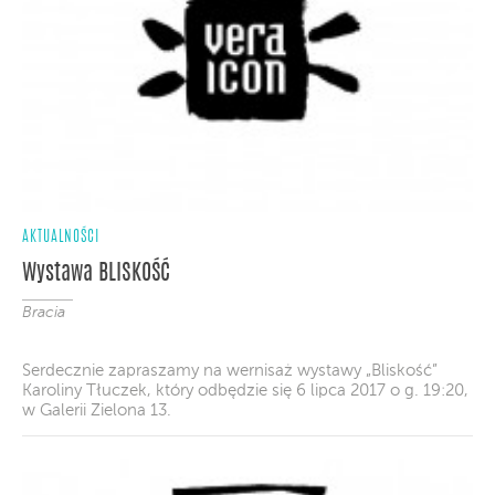
AKTUALNOŚCI
Wystawa BLISKOŚĆ
Bracia
Serdecznie zapraszamy na wernisaż wystawy „Bliskość”
Karoliny Tłuczek, który odbędzie się 6 lipca 2017 o g. 19:20,
w Galerii Zielona 13.