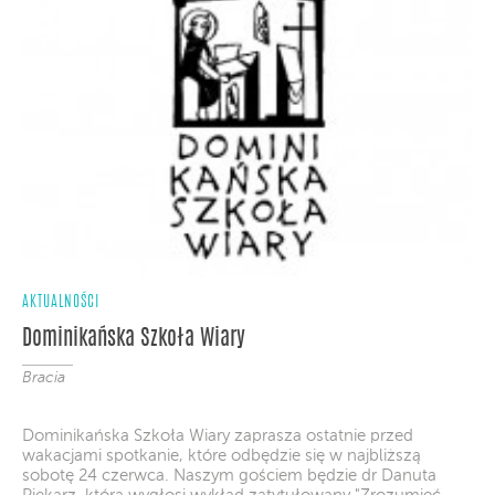
AKTUALNOŚCI
Dominikańska Szkoła Wiary
Bracia
Dominikańska Szkoła Wiary zaprasza ostatnie przed
wakacjami spotkanie, które odbędzie się w najbliższą
sobotę 24 czerwca. Naszym gościem będzie dr Danuta