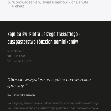
Wprowadzenie w świat Psalmów - dr Danuta
Piekarz
Kaplica św. Piotra Jerzego Frassatiego -
duszpasterstwo łódzkich dominikanów
ul. Zielona 13
90 - 601 Łódź
tel: +48 505 817 981
"Głoście wszystkim, wszędzie i na wszelkie
sposoby. "
Św. Dominik Guzman
Na oficjalnej stronie polskich dominikanów, chcemy podejmować misję
św. Dominika: pragnienie odważnego głoszenia Boga, budowanie życia