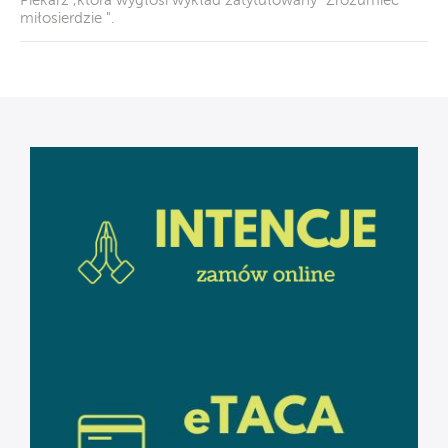
Piekarz ,która wygłosi wykład zatytułowany "Zrozumieć
miłosierdzie ".