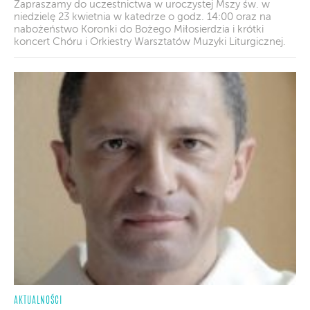
Zapraszamy do uczestnictwa w uroczystej Mszy św. w
niedzielę 23 kwietnia w katedrze o godz. 14:00 oraz na
nabożeństwo Koronki do Bożego Miłosierdzia i krótki
koncert Chóru i Orkiestry Warsztatów Muzyki Liturgicznej.
AKTUALNOŚCI