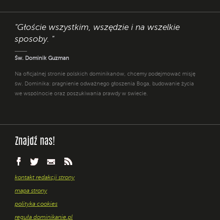
"Głoście wszystkim, wszędzie i na wszelkie
sposoby. "
Św. Dominik Guzman
Na oficjalnej stronie polskich dominikanów, chcemy podejmować misję
św. Dominika: pragnienie odważnego głoszenia Boga, budowanie życia
we wspólnocie oraz poszukiwania prawdy w świecie.
Znajdź nas!
kontakt redakcji strony
mapa strony
polityka cookies
reguła dominikanie.pl