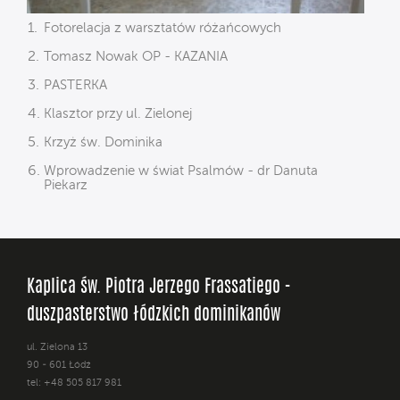
Fotorelacja z warsztatów różańcowych
Tomasz Nowak OP - KAZANIA
PASTERKA
Klasztor przy ul. Zielonej
Krzyż św. Dominika
Wprowadzenie w świat Psalmów - dr Danuta
Piekarz
Kaplica św. Piotra Jerzego Frassatiego -
duszpasterstwo łódzkich dominikanów
ul. Zielona 13
90 - 601 Łódź
tel: +48 505 817 981