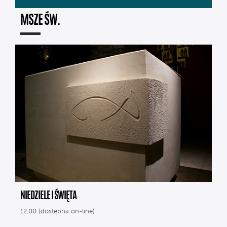
MSZE ŚW.
NIEDZIELE I ŚWIĘTA
12.00 (dostępna on-line)