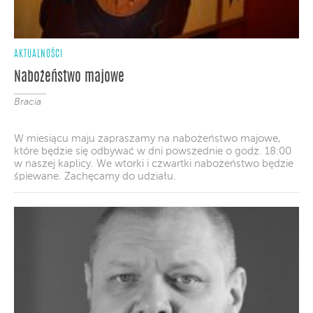
AKTUALNOŚCI
Nabożeństwo majowe
Bracia
W miesiącu maju zapraszamy na nabożeństwo majowe,
które będzie się odbywać w dni powszednie o godz. 18:00
w naszej kaplicy. We wtorki i czwartki nabożeństwo będzie
śpiewane. Zachęcamy do udziału.