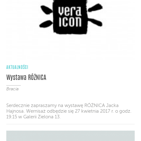
AKTUALNOŚCI
Wystawa RÓŻNICA
Bracia
Serdecznie zapraszamy na wystawę RÓŻNICA Jacka
Hajnosa. Wernisaż odbędzie się 27 kwietnia 2017 r. o godz.
19.15 w Galerii Zielona 13.