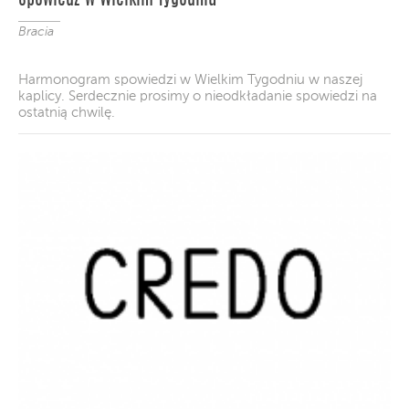
Spowiedź w Wielkim Tygodniu
Bracia
Harmonogram spowiedzi w Wielkim Tygodniu w naszej
kaplicy. Serdecznie prosimy o nieodkładanie spowiedzi na
ostatnią chwilę.