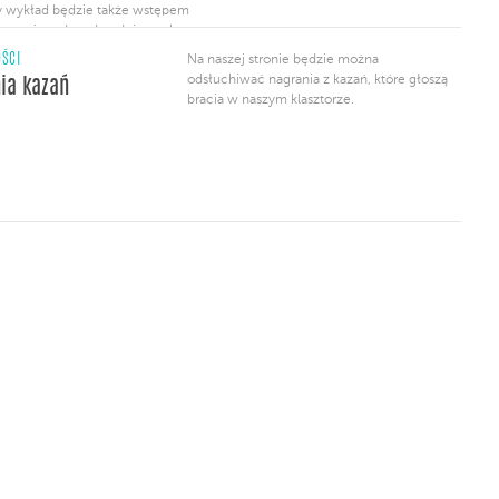
y wykład będzie także wstępem
otowaniem do o dwudniowych
ów “Od poznania do akceptacji
ŚCI
Na naszej stronie będzie można
 innych”, zaplanowanych na 10-11
odsłuchiwać nagrania z kazań, które głoszą
ia kazań
Szczegółowe informacje
bracia w naszym klasztorze.
tatach można będzie uzyskać
zącej prelekcję.