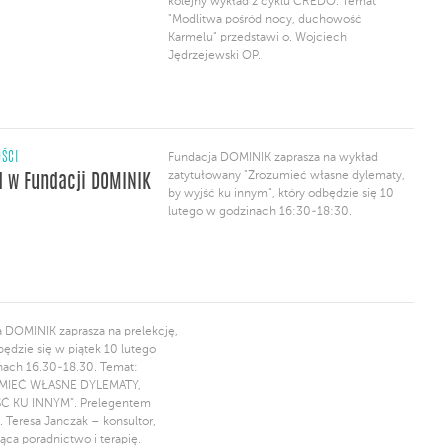
kolejny wykład z cyklu CREDO. Temat
"Modlitwa pośród nocy, duchowość
Karmelu" przedstawi o. Wojciech
Jędrzejewski OP.
ŚCI
Fundacja DOMINIK zaprasza na wykład
zatytułowany "Zrozumieć własne dylematy,
 w Fundacji DOMINIK
by wyjść ku innym", który odbędzie się 10
lutego w godzinach 16:30-18:30.
 DOMINIK zaprasza na prelekcję,
będzie się w piątek 10 lutego
nach 16.30-18.30. Temat:
MIEĆ WŁASNE DYLEMATY,
Ć KU INNYM”. Prelegentem
. Teresa Janczak – konsultor,
ca poradnictwo i terapię.