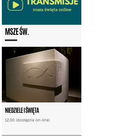
MSZE ŚW.
NIEDZIELE I ŚWIĘTA
12.00 (dostępna on-line)