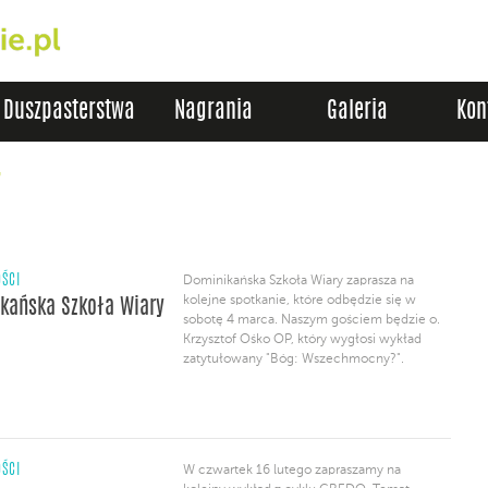
Duszpasterstwa
Nagrania
Galeria
Kon
7
ŚCI
​Dominikańska Szkoła Wiary zaprasza na​
kolejne spotkanie, które odbędzie się w
kańska Szkoła Wiary
sobotę 4 marca. Naszym gościem będzie o.
Krzysztof Ośko OP, który wygłosi wykład
zatytułowany "Bóg: Wszechmocny?".
ŚCI
W czwartek 16 lutego zapraszamy na