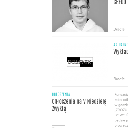
CREDO
Bracia
AKTUALNO
Wykład
Bracia
OGŁOSZENIA
Fundacja
która od
Ogłoszenia na V Niedzielę
w godzi
Zwykłą
„ZROZU
BY WYJŚ
będzie p
prowadzą