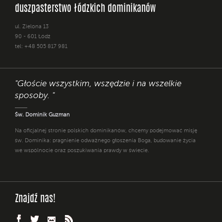
duszpasterstwo łódzkich dominikanów
ul. Zielona 13
90 - 601 Łódź
tel: +48 505 817 981
"Głoście wszystkim, wszędzie i na wszelkie
sposoby. "
Św. Dominik Guzman
Na oficjalnej stronie polskich dominikanów, chcemy podejmować misję
św. Dominika: pragnienie odważnego głoszenia Boga, budowanie życia
we wspólnocie oraz poszukiwania prawdy w świecie.
Znajdź nas!