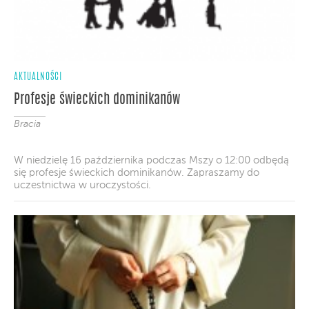
AKTUALNOŚCI
Profesje świeckich dominikanów
Bracia
W niedzielę 16 października podczas Mszy o 12:00 odbędą
się profesje świeckich dominikanów. Zapraszamy do
uczestnictwa w uroczystości.