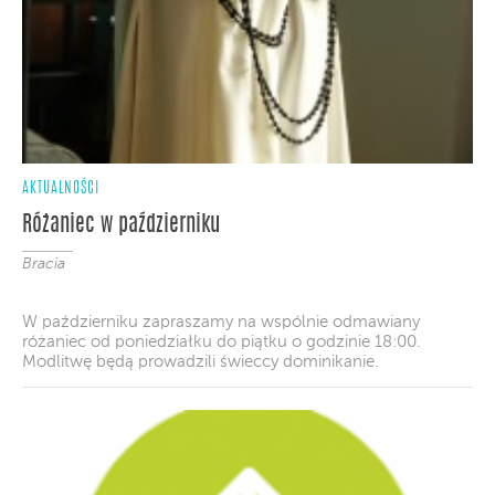
AKTUALNOŚCI
Różaniec w październiku
Bracia
W październiku zapraszamy na wspólnie odmawiany
różaniec od poniedziałku do piątku o godzinie 18:00.
Modlitwę będą prowadzili świeccy dominikanie.