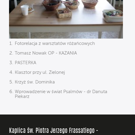
Fotorelacja z warsztatów różańcowych
Tomasz Nowak OP - KAZANIA
PASTERKA
Klasztor przy ul. Zielonej
Krzyż św. Dominika
Wprowadzenie w świat Psalmów - dr Danuta
Piekarz
Kaplica św. Piotra Jerzego Frassatiego -