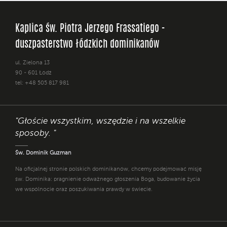
Kaplica św. Piotra Jerzego Frassatiego -
duszpasterstwo łódzkich dominikanów
ul. Zielona 13
90 - 601 Łódź
tel: +48 505 817 981
"Głoście wszystkim, wszędzie i na wszelkie
sposoby. "
Św. Dominik Guzman
Na oficjalnej stronie polskich dominikanów, chcemy podejmować misję
św. Dominika: pragnienie odważnego głoszenia Boga, budowanie życia
we wspólnocie oraz poszukiwania prawdy w świecie.