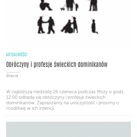
AKTUALNOŚCI
Obłóczyny i profesje świeckich dominikanów
Bracia
W najbliższą niedzielę 26 czerwca podczas Mszy o godz.
12:00 odbędą się obłóczyny i profesje świeckich
dominikanów. Zapraszamy na uroczystość i prosimy o
modlitwę w ich intencji.