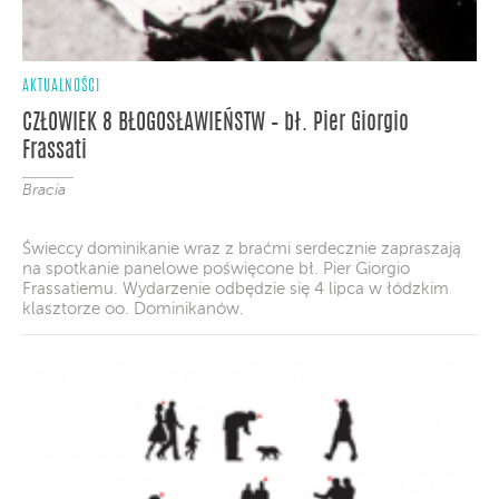
AKTUALNOŚCI
CZŁOWIEK 8 BŁOGOSŁAWIEŃSTW – bł. Pier Giorgio
Frassati
Bracia
Świeccy dominikanie wraz z braćmi serdecznie zapraszają
na spotkanie panelowe poświęcone bł. Pier Giorgio
Frassatiemu. Wydarzenie odbędzie się 4 lipca w łódzkim
klasztorze oo. Dominikanów.