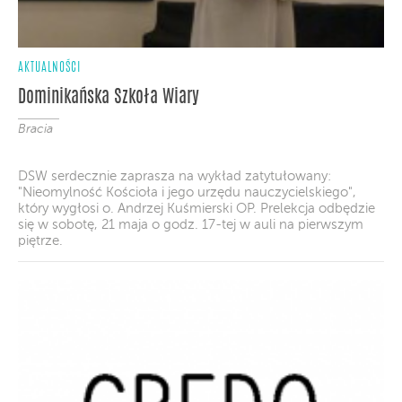
AKTUALNOŚCI
Dominikańska Szkoła Wiary
Bracia
DSW serdecznie zaprasza na wykład zatytułowany:
"Nieomylność Kościoła i jego urzędu nauczycielskiego",
który wygłosi o. Andrzej Kuśmierski OP. Prelekcja odbędzie
się w sobotę, 21 maja o godz. 17-tej w auli na pierwszym
piętrze.