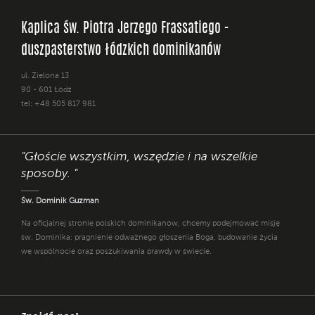
Kaplica św. Piotra Jerzego Frassatiego -
duszpasterstwo łódzkich dominikanów
ul. Zielona 13
90 - 601 Łódź
tel: +48 505 817 981
"Głoście wszystkim, wszędzie i na wszelkie
sposoby. "
Św. Dominik Guzman
Na oficjalnej stronie polskich dominikanów, chcemy podejmować misję
św. Dominika: pragnienie odważnego głoszenia Boga, budowanie życia
we wspólnocie oraz poszukiwania prawdy w świecie.