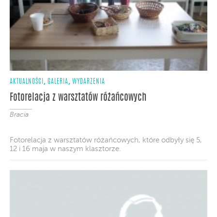
,
,
AKTUALNOŚCI
GALERIA
WYDARZENIA
Fotorelacja z warsztatów różańcowych
Bracia
Fotorelacja z warsztatów różańcowych, które odbyły się 5,
12 i 16 maja w naszym klasztorze.