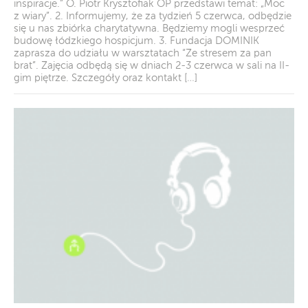
inspiracje.” O. Piotr Krysztofiak OP przedstawi temat: „Moc
z wiary”. 2. Informujemy, że za tydzień 5 czerwca, odbędzie
się u nas zbiórka charytatywna. Będziemy mogli wesprzeć
budowę łódzkiego hospicjum. 3. Fundacja DOMINIK
zaprasza do udziału w warsztatach “Ze stresem za pan
brat”. Zajęcia odbędą się w dniach 2-3 czerwca w sali na II-
gim piętrze. Szczegóły oraz kontakt […]