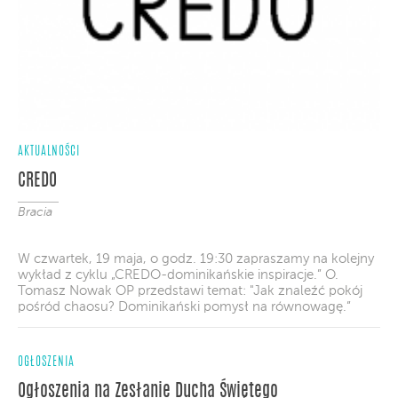
AKTUALNOŚCI
CREDO
Bracia
W czwartek, 19 maja, o godz. 19:30 zapraszamy na kolejny
wykład z cyklu „CREDO-dominikańskie inspiracje.” O.
Tomasz Nowak OP przedstawi temat: "Jak znaleźć pokój
pośród chaosu? Dominikański pomysł na równowagę.”
OGŁOSZENIA
Ogłoszenia na Zesłanie Ducha Świętego