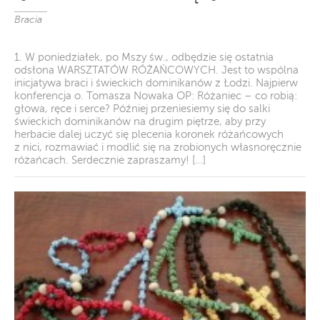
Bracia
1. W poniedziałek, po Mszy św., odbędzie się ostatnia
odsłona WARSZTATÓW RÓŻAŃCOWYCH. Jest to wspólna
inicjatywa braci i świeckich dominikanów z Łodzi. Najpierw
konferencja o. Tomasza Nowaka OP: Różaniec – co robią:
głowa, ręce i serce? Później przeniesiemy się do salki
świeckich dominikanów na drugim piętrze, aby przy
herbacie dalej uczyć się plecenia koronek różańcowych
z nici, rozmawiać i modlić się na zrobionych własnoręcznie
różańcach. Serdecznie zapraszamy! […]