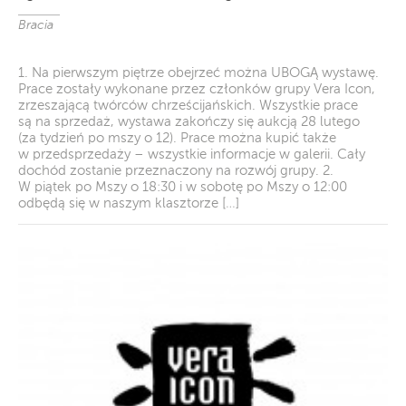
Bracia
1. Na pierwszym piętrze obejrzeć można UBOGĄ wystawę.
Prace zostały wykonane przez członków grupy Vera Icon,
zrzeszającą twórców chrześcijańskich. Wszystkie prace
są na sprzedaż, wystawa zakończy się aukcją 28 lutego
(za tydzień po mszy o 12). Prace można kupić także
w przedsprzedaży – wszystkie informacje w galerii. Cały
dochód zostanie przeznaczony na rozwój grupy. 2.
W piątek po Mszy o 18:30 i w sobotę po Mszy o 12:00
odbędą się w naszym klasztorze […]