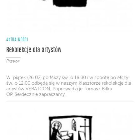
AKTUALNOŚCI
Rekolekcje dla artystów
Przeor
W piątek (26.02) po Mszy św. o 18:30 i w sobotę po Mszy
św. o 12:00 odbędą się w naszym klasztorze rekolekcje dla
artystów VERA ICON. Poprowadzi je Tomasz Biłka
OP. Serdecznie zapraszamy.