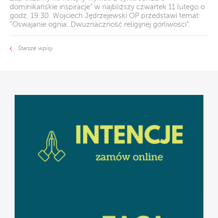
dominikańskie inspiracje” w najbliższy czwartek 11 lutego o
godz. 19:30. Wojciech Jędrzejewski OP przedstawi temat:
"Oswajanie ognia. Dwuznaczność religijnej gorliwości".
Starsze wpisy