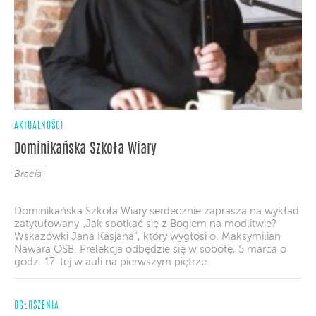
AKTUALNOŚCI
Dominikańska Szkoła Wiary
Bracia
Dominikańska Szkoła Wiary serdecznie zaprasza na wykład
zatytułowany „Jak spotkać się z Bogiem na modlitwie?
Wskazówki Jana Kasjana”, który wygłosi o. Maksymilian
Nawara OSB. Prelekcja odbędzie się w sobotę, 5 marca o
godz. 17-tej w auli na pierwszym piętrze.
OGŁOSZENIA