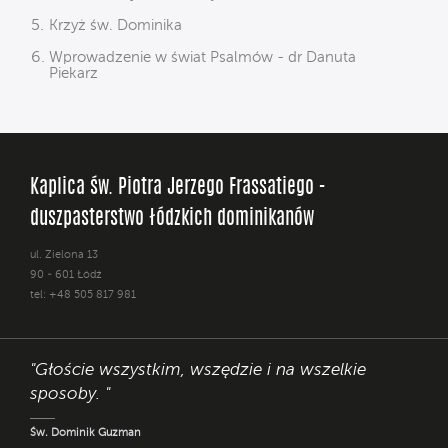
Krzyż św. Dominika
Wprowadzenie w świat Psalmów - dr Danuta
Piekarz
Kaplica św. Piotra Jerzego Frassatiego -
duszpasterstwo łódzkich dominikanów
ul. Zielona 13
90 - 601 Łódź
tel: +48 505 817 981
"Głoście wszystkim, wszędzie i na wszelkie
sposoby. "
Św. Dominik Guzman