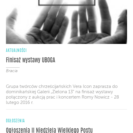
AKTUALNOŚCI
Finisaż wystawy UBOGA
Bracia
Grupa twórców chrześcijańskich Vera Icon zaprasza do
dominikańskiej Galerii „Zielona 13” na finisaż wystawy
połączony z aukcją prac i koncertem Romy Nowicz - 28
lutego 2016 r.
OGŁOSZENIA
Ogłoszenia II Niedziela Wielkiego Postu