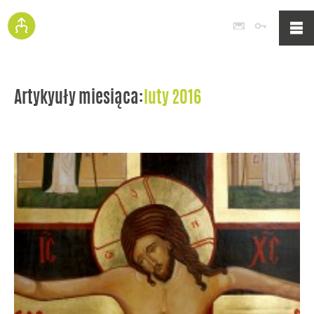
Poczta
Logowan
Artykyuły miesiąca:
luty 2016