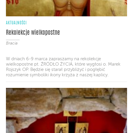
AKTUALNOŚCI
Rekolekcje wielkopostne
Bracia
W dniach 6-9 marca zapraszamy na rekolekcje
wielkopostne pt. ŹRÓDŁO ŻYCIA, które wygłosi o. Marek
Rojszyk OP. Będzie się starał przybliżyć i pogłębić
rozumienie symboliki ikony krzyża z naszej kaplicy.