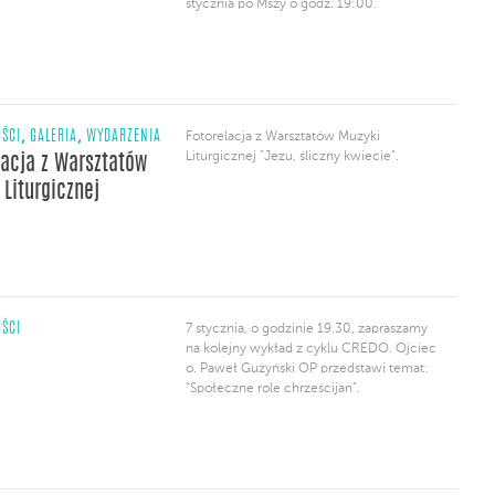
stycznia po Mszy o godz. 19:00.
,
,
ŚCI
GALERIA
WYDARZENIA
Fotorelacja z Warsztatów Muzyki
Liturgicznej "Jezu, śliczny kwiecie".
lacja z Warsztatów
 Liturgicznej
ŚCI
7 stycznia, o godzinie 19.30, zapraszamy
na kolejny wykład z cyklu CREDO. Ojciec
o. Paweł Gużyński OP przedstawi temat:
“Społeczne role chrześcijan”.