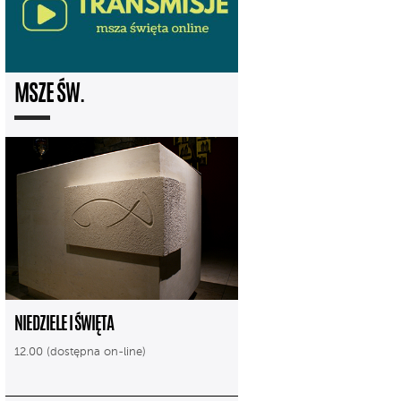
MSZE ŚW.
NIEDZIELE I ŚWIĘTA
12.00 (dostępna on-line)