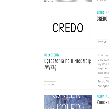
AKTUALNO
CREDO
Bracia
OGŁOSZENIA
1. W naj
o godzin
Ogłoszenia na II Niedzielę
wykład 
Zwykłą
inspirac
przedsta
rozmawia
Tertio M
Bracia
na tegor
kilkudn
katolick
AKTUALNO
odbędzie
Koncer
w Wadow
m.in.: P