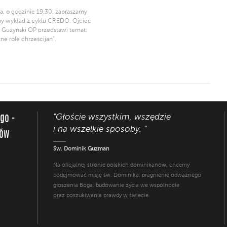
ia, o godzinie 19.30, zapraszamy
ny wykład z cyklu CREDO. Ojciec
 Gużyński OP przedstawi temat:
ne role chrześcijan”.
"Głoście wszystkim, wszędzie
ego -
i na wszelkie sposoby. "
nów
Św. Dominik Guzman
Na oficjalnej stronie polskich dominikanów, chcemy
podejmować misję św. Dominika: pragnienie odważnego
głoszenia Boga, budowanie życia we wspólnocie
oraz poszukiwania prawdy w świecie.