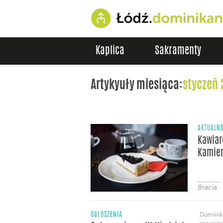
Kaplica
Sakramenty
Artykyuły miesiąca:
styczeń 
AKTUALNO
Kawiar
Kamie
Bracia
OGŁOSZENIA
Dominika