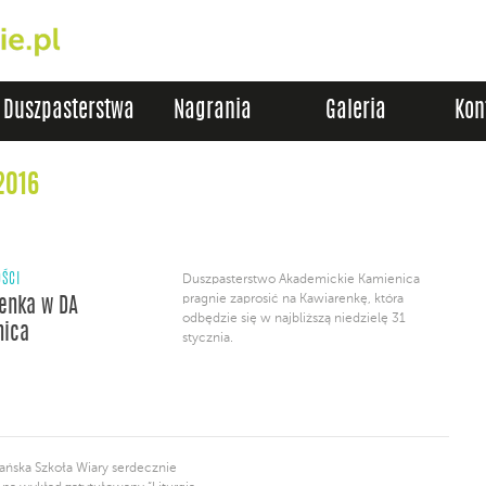
Duszpasterstwa
Nagrania
Galeria
Kon
2016
ŚCI
Duszpasterstwo Akademickie Kamienica
pragnie zaprosić na Kawiarenkę, która
enka w DA
odbędzie się w najbliższą niedzielę 31
nica
stycznia.
ńska Szkoła Wiary serdecznie