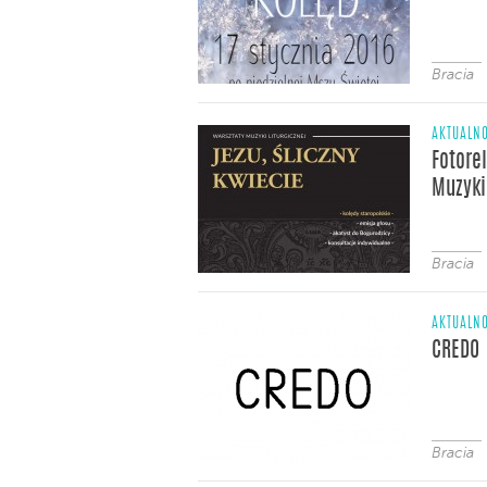
Bracia
AKTUALNO
Fotore
Muzyki
Bracia
AKTUALNO
CREDO
Bracia