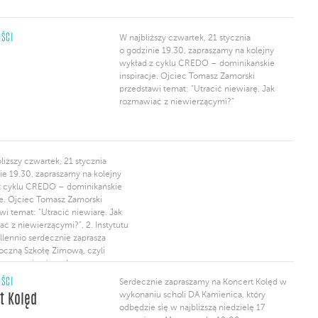
ŚCI
W najbliższy czwartek, 21 stycznia
o godzinie 19.30, zapraszamy na kolejny
wykład z cyklu CREDO – dominikańskie
inspiracje. Ojciec Tomasz Zamorski
przedstawi temat: “Utracić niewiarę. Jak
rozmawiać z niewierzącymi?”
bliższy czwartek, 21 stycznia
ie 19.30, zapraszamy na kolejny
z cyklu CREDO – dominikańskie
je. Ojciec Tomasz Zamorski
wi temat: “Utracić niewiarę. Jak
ć z niewierzącymi?”. 2. Instytutu
illennio serdecznie zaprasza
oczną Szkołę Zimową, czyli
iowe seminarium dotyczące
iej nauki społecznej, które
ŚCI
Serdecznie zapraszamy na Koncert Kolęd w
 się w dniach 12-21 lutego
wykonaniu scholi DA Kamienica, który
t Kolęd
icach. W tym roku gośćmi będą
odbędzie się w najbliższą niedzielę 17
rzemysław Babiarz, […]