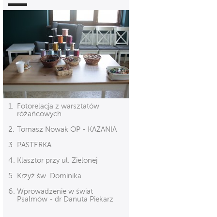
Fotorelacja z warsztatów
różańcowych
Tomasz Nowak OP - KAZANIA
PASTERKA
Klasztor przy ul. Zielonej
Krzyż św. Dominika
Wprowadzenie w świat
Psalmów - dr Danuta Piekarz