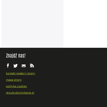
Znajdź nas!
kontakt redakcji strony
mapa strony
polityka cookies
reguła dominikanie.pl