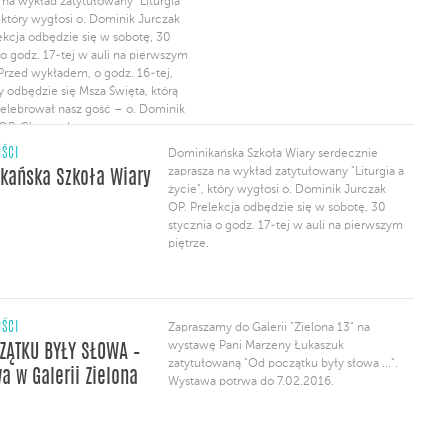
 na wykład zatytułowany “Liturgia
, który wygłosi o. Dominik Jurczak
ekcja odbędzie się w sobotę, 30
 o godz. 17-tej w auli na pierwszym
 Przed wykładem, o godz. 16-tej,
y odbędzie się Msza Święta, którą
elebrował nasz gość – o. Dominik
 OP. Chętnych zapraszamy
nej modlitwy.
ŚCI
Dominikańska Szkoła Wiary serdecznie
zaprasza na wykład zatytułowany "Liturgia a
kańska Szkoła Wiary
życie", który wygłosi o. Dominik Jurczak
OP. Prelekcja odbędzie się w sobotę, 30
stycznia o godz. 17-tej w auli na pierwszym
piętrze.
ŚCI
Zapraszamy do Galerii "Zielona 13" na
wystawę Pani Marzeny Łukaszuk
ZĄTKU BYŁY SŁOWA –
zatytułowaną "Od początku były słowa ...".
a w Galerii Zielona
Wystawa potrwa do 7.02.2016.