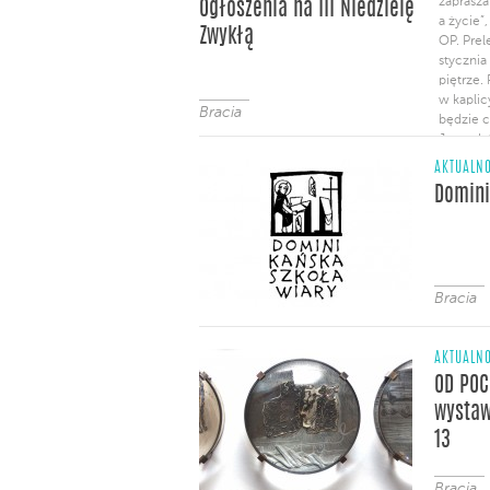
zaprasza
Ogłoszenia na III Niedzielę
a życie”
Zwykłą
OP. Prel
stycznia
piętrze.
w kaplic
Bracia
będzie c
Jurczak
do wspól
AKTUALNO
Domini
Bracia
AKTUALNO
OD POC
wystaw
13
Bracia