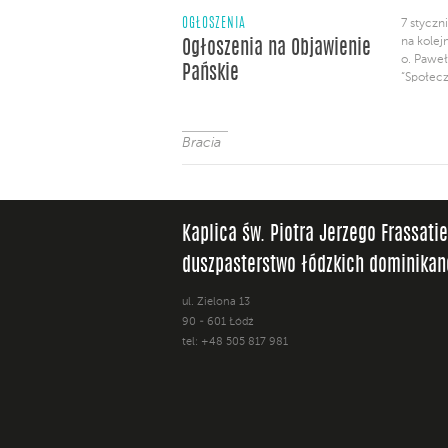
OGŁOSZENIA
7 styczn
na kolej
Ogłoszenia na Objawienie
o. Paweł
Pańskie
“Społecz
Bracia
Kaplica św. Piotra Jerzego Frassati
duszpasterstwo łódzkich dominika
ul. Zielona 13
90 - 601 Łódź
tel: +48 505 817 981