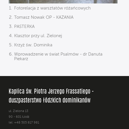
Fotorelacja z warsztatów różańcowych
Tomasz Nowak OP - KAZANIA
PASTERKA
Klasztor przy ul. Zielonej
Krzyż św. Dominika
Wprowadzenie w świat Psalmów - dr Danuta
Piekarz
Kaplica św. Piotra Jerzego Frassatiego -
duszpasterstwo łódzkich dominikanów
ul. Zielona 13
90 - 601 Łódź
tel: +48 505 817 981