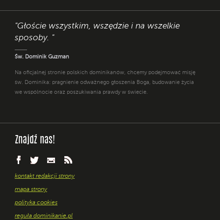
"Głoście wszystkim, wszędzie i na wszelkie
sposoby. "
Św. Dominik Guzman
Na oficjalnej stronie polskich dominikanów, chcemy podejmować misję
św. Dominika: pragnienie odważnego głoszenia Boga, budowanie życia
we wspólnocie oraz poszukiwania prawdy w świecie.
Znajdź nas!
kontakt redakcji strony
mapa strony
polityka cookies
reguła dominikanie.pl