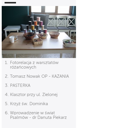
Fotorelacja z warsztatów
różańcowych
Tomasz Nowak OP - KAZANIA
PASTERKA
Klasztor przy ul. Zielonej
Krzyż św. Dominika
Wprowadzenie w świat
Psalmów - dr Danuta Piekarz