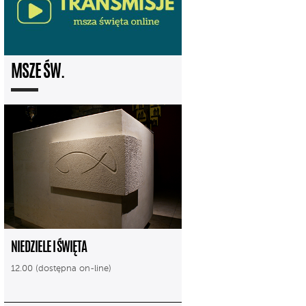
MSZE ŚW.
NIEDZIELE I ŚWIĘTA
12.00 (dostępna on-line)