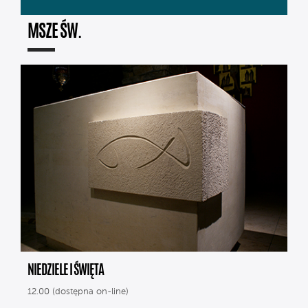
MSZE ŚW.
NIEDZIELE I ŚWIĘTA
12.00 (dostępna on-line)