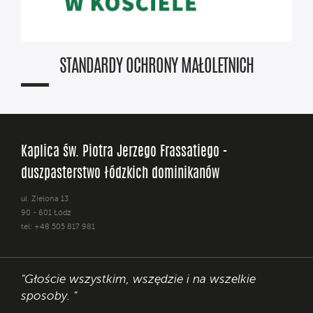
STANDARDY OCHRONY MAŁOLETNICH
Kaplica św. Piotra Jerzego Frassatiego -
duszpasterstwo łódzkich dominikanów
ul. Zielona 13
90 - 601 Łódź
tel: +48 505 817 981
"Głoście wszystkim, wszędzie i na wszelkie
sposoby. "