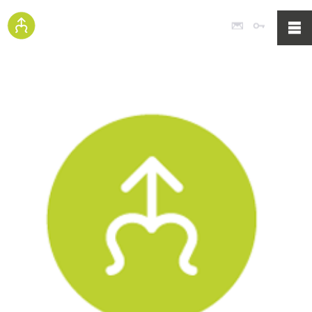
Poczta
Logowan