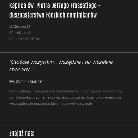
Kaplica św. Piotra Jerzego Frassatiego -
duszpasterstwo łódzkich dominikanów
ul. Zielona 13
90 - 601 Łódź
tel: +48 505 817 981
"Głoście wszystkim, wszędzie i na wszelkie
sposoby. "
Św. Dominik Guzman
Na oficjalnej stronie polskich dominikanów, chcemy podejmować misję
św. Dominika: pragnienie odważnego głoszenia Boga, budowanie życia
we wspólnocie oraz poszukiwania prawdy w świecie.
Znajdź nas!