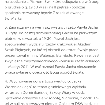
na spotkanie z Pismem Św., które odbędzie się w środę,
6 grudnia o g. 19.30 w sali na II piętrze -podczas
spotkania rozważany będzie 7 rozdział ewangelii
św. Marka.
3. Zapraszamy na wernisaż wystawy rzeźb Pawła Jacha
“Ukryty” do naszej dominikańskiej Galerii na pierwszym
piętrze, w czwartek o 19:30. Paweł Jach jest
absolwentem wydziału rzeźby krakowskiej Akademi
Sztuk Pięknych, na której obronił doktorat. Swoje prace
prezentował m.in w Walencji, Istambule, Rawennie. Jest
zwycięzcą międzynarodowego konkursu rzeźbiarskiego
– Madryt 2011. W twórczości Pawła Jacha nieustannie
wraca pytanie o obecność Boga pośród świata.
4. „Wychowanie do wartości według o. Jacka
Woronieckiego” to temat grudniowego wykładu
w ramach Dominikańskiej Szkoły Wiary w Łodzi.
Spotkanie odbędzie się w sobotę, 9 grudnia, o godz. 17-
tej w auli na pierwszym piętrze. Gościem DSW będzie s.