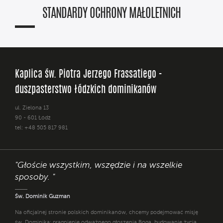
STANDARDY OCHRONY MAŁOLETNICH
Kaplica św. Piotra Jerzego Frassatiego -
duszpasterstwo łódzkich dominikanów
ul. Zielona 13
90 - 601 Łódź
tel: +48 505 817 981
"Głoście wszystkim, wszędzie i na wszelkie
sposoby. "
Św. Dominik Guzman
Na oficjalnej stronie polskich dominikanów, chcemy podejmować misję
św. Dominika: pragnienie odważnego głoszenia Boga, budowanie życia