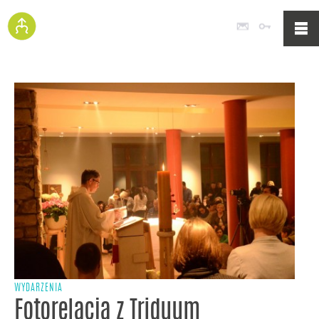
Poczta
Logowan
WYDARZENIA
Fotorelacja z Triduum