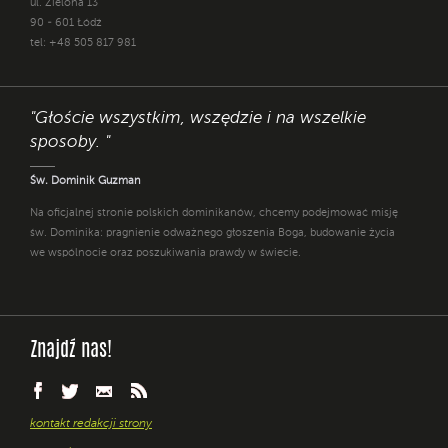
ul. Zielona 13
90 - 601 Łódź
tel: +48 505 817 981
"Głoście wszystkim, wszędzie i na wszelkie
sposoby. "
Św. Dominik Guzman
Na oficjalnej stronie polskich dominikanów, chcemy podejmować misję
św. Dominika: pragnienie odważnego głoszenia Boga, budowanie życia
we wspólnocie oraz poszukiwania prawdy w świecie.
Znajdź nas!
kontakt redakcji strony